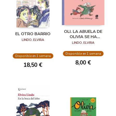
OLI. LA ABUELA DE
EL OTRO BARRIO
OLIVIA SE HA
LINDO, ELVIRA
PERDIDO
LINDO, ELVIRA
Disponible en 1 semana
Disponible en 1 semana
8,00 €
18,50 €