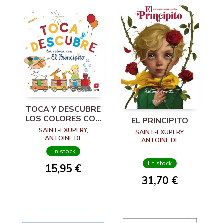
TOCA Y DESCUBRE
LOS COLORES CON
EL PRINCIPITO
EL PRINCIPITO
SAINT-EXUPERY,
SAINT-EXUPERY,
ANTOINE DE
ANTOINE DE
En stock
En stock
15,95 €
31,70 €