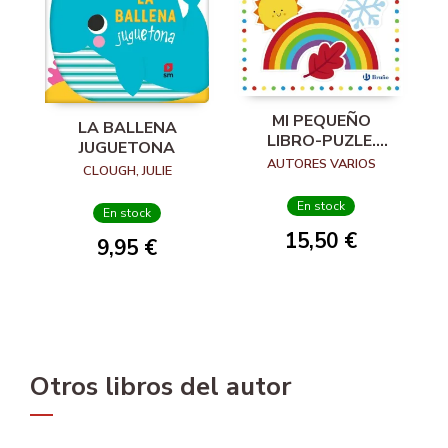
MI PEQUEÑO
LA BALLENA
LIBRO-PUZLE.
JUGUETONA
ESTACIONES
AUTORES VARIOS
CLOUGH, JULIE
En stock
En stock
15,50 €
9,95 €
Otros libros del autor