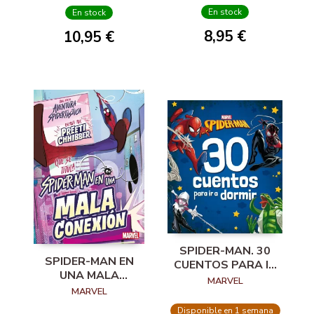
En stock
En stock
8,95 €
10,95 €
SPIDER-MAN. 30
SPIDER-MAN EN
CUENTOS PARA IR
UNA MALA
A DORMIR
MARVEL
CONEXIÓN
MARVEL
Disponible en 1 semana