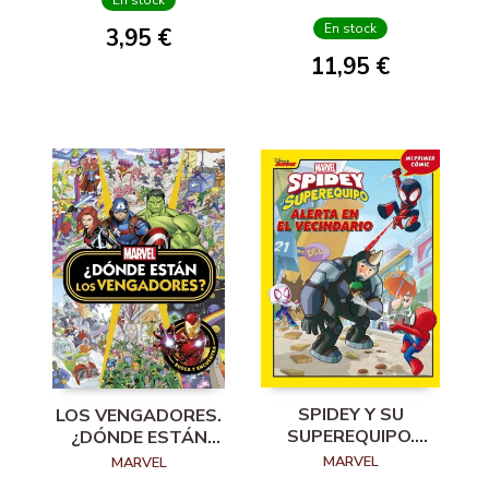
SPIDEY?
En stock
En stock
3,95 €
11,95 €
SPIDEY Y SU
LOS VENGADORES.
SUPEREQUIPO.
¿DÓNDE ESTÁN
ALERTA EN EL
LOS VENGADORES?
MARVEL
MARVEL
VECINDARIO