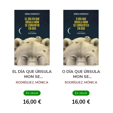
EL DÍA QUE ÚRSULA
O DÍA QUE ÚRSULA
MON SE
MON SE
CONVIRTIÓ EN
CONVERTEU EN
RODRÍGUEZ, MÓNICA
RODRÍGUEZ, MÓNICA
OSO
OSO
En stock
En stock
16,00 €
16,00 €