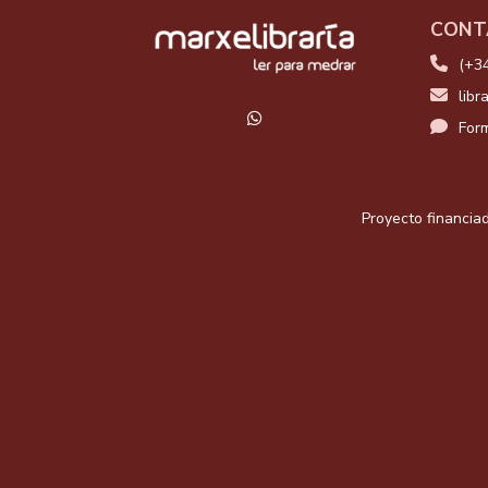
CONT
(+3
libr
Form
Proyecto financiad