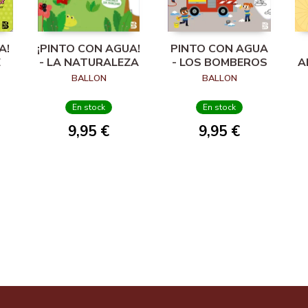
A!
¡PINTO CON AGUA!
PINTO CON AGUA
E
- LA NATURALEZA
- LOS BOMBEROS
A
C
BALLON
BALLON
En stock
En stock
9,95 €
9,95 €