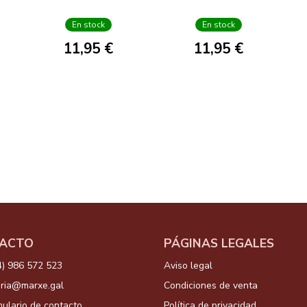
En stock
En stock
11,95 €
11,95 €
ACTO
PÁGINAS LEGALES
4) 986 572 523
Aviso legal
aria@marxe.gal
Condiciones de venta
ulario de contacto
Política de privacidad