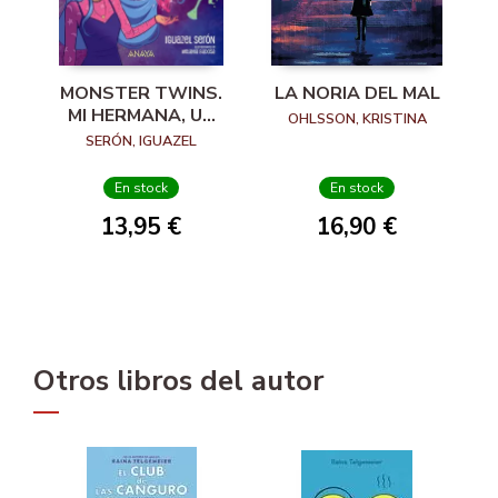
MONSTER TWINS.
LA NORIA DEL MAL
MI HERMANA, UN
OHLSSON, KRISTINA
ZOMBI Y YO
SERÓN, IGUAZEL
En stock
En stock
13,95 €
16,90 €
Otros libros del autor