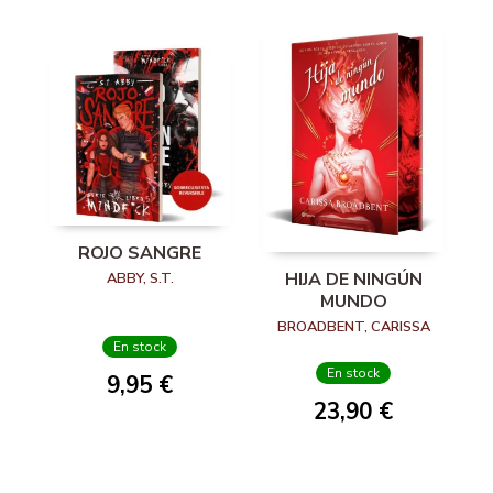
ROJO SANGRE
HIJA DE NINGÚN
ABBY, S.T.
MUNDO
BROADBENT, CARISSA
En stock
En stock
9,95 €
23,90 €