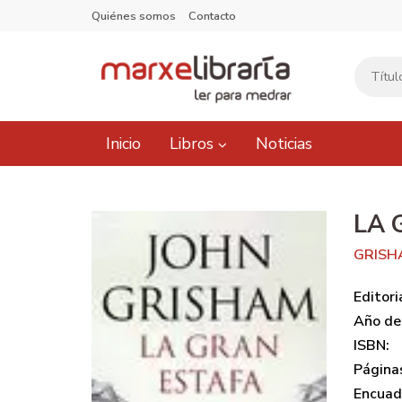
Quiénes somos
Contacto
Inicio
Libros
Noticias
LA 
GRISH
Editori
Año de 
ISBN:
Página
Encuad