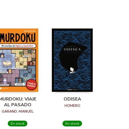
MURDOKU: VIAJE
ODISEA
AL PASADO
HOMERO
GARAND, MANUEL
En stock
En stock