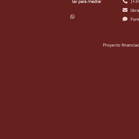
(+3
libr
Form
Proyecto financiad