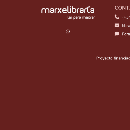
CONT
(+3
libr
Form
Proyecto financiad