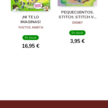
PEQUECUENTOS.
STITCH. STITCH VA
¡NI TE LO
AL COLEGIO
IMAGINAS!
DISNEY
YUSTOS, MARTA
En stock
En stock
3,95 €
16,95 €