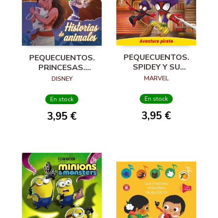
PEQUECUENTOS.
PEQUECUENTOS.
SPIDEY Y SU
PRINCESAS.
SUPEREQUIPO.
HISTORIAS DE
MARVEL
DISNEY
AVENTURA PIRATA
ANIMALES
En stock
En stock
3,95 €
3,95 €