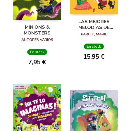
LAS MEJORES
MINIONS &
MELODÍAS DE
MONSTERS
GUITARRA
PARUIT, MARIE
AUTORES VARIOS
En stock
En stock
15,95 €
7,95 €