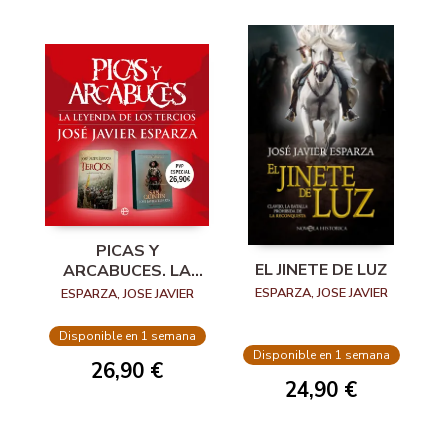
PICAS Y
EL JINETE DE LUZ
ARCABUCES. LA
LEYENDA DE LOS
ESPARZA, JOSE JAVIER
ESPARZA, JOSE JAVIER
TERCIOS
Disponible en 1 semana
Disponible en 1 semana
26,90 €
24,90 €