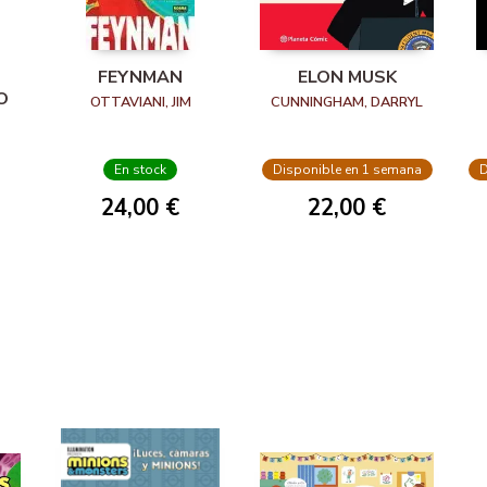
FEYNMAN
ELON MUSK
O
OTTAVIANI, JIM
CUNNINGHAM, DARRYL
En stock
Disponible en 1 semana
D
24,00 €
22,00 €