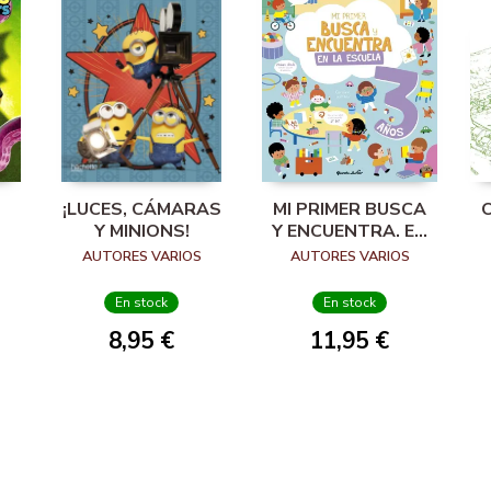
¡LUCES, CÁMARAS
MI PRIMER BUSCA
Y MINIONS!
Y ENCUENTRA. EN
LA ESCUELA. 3
AUTORES VARIOS
AUTORES VARIOS
AÑOS
En stock
En stock
8,95 €
11,95 €