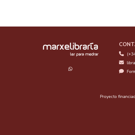
CONT
(+3
libr
Form
Proyecto financiad