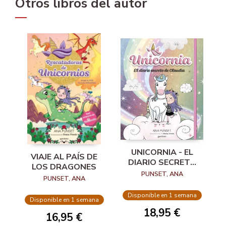
Otros libros del autor
UNICORNIA - EL
VIAJE AL PAÍS DE
DIARIO SECRETO
LOS DRAGONES
DE CLAUDIA
PUNSET, ANA
PUNSET, ANA
Disponible en 1 semana
Disponible en 1 semana
18,95 €
16,95 €