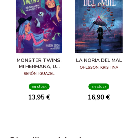
MONSTER TWINS.
LA NORIA DEL MAL
MI HERMANA, UN
OHLSSON, KRISTINA
ZOMBI Y YO
SERÓN, IGUAZEL
En stock
En stock
13,95 €
16,90 €