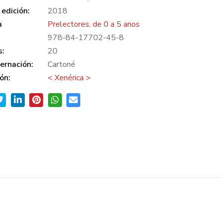
edición:
2018
a
Prelectores, de 0 a 5 anos
978-84-17702-45-8
s:
20
ernación:
Cartoné
ón:
< Xenérica >