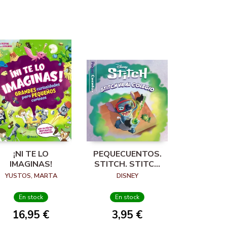
¡NI TE LO
PEQUECUENTOS.
IMAGINAS!
STITCH. STITCH
VA AL COLEGIO
YUSTOS, MARTA
DISNEY
En stock
En stock
16,95 €
3,95 €