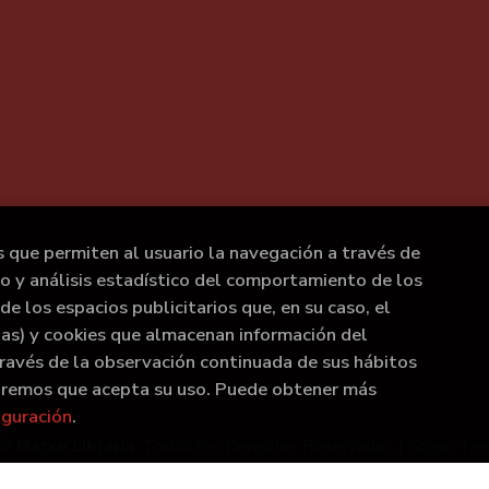
s que permiten al usuario la navegación a través de
to y análisis estadístico del comportamiento de los
de los espacios publicitarios que, en su caso, el
rias) y cookies que almacenan información del
ravés de la observación continuada de sus hábitos
raremos que acepta su uso. Puede obtener más
iguración
.
 ©
Marxe Libraría
. Todos los Derechos Reservados |
Grupo Tre