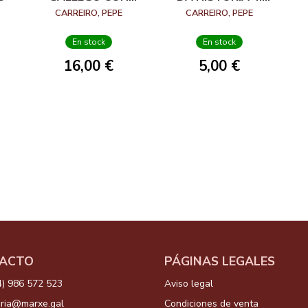
ESCOPETA Y
PARDO DE CELA
CARREIRO, PEPE
CARREIRO, PEPE
PERRO
En stock
En stock
16,00 €
5,00 €
ACTO
PÁGINAS LEGALES
4) 986 572 523
Aviso legal
aria@marxe.gal
Condiciones de venta