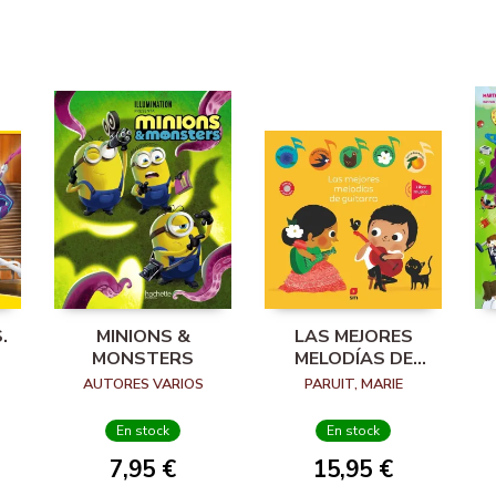
.
MINIONS &
LAS MEJORES
MONSTERS
MELODÍAS DE
GUITARRA
AUTORES VARIOS
PARUIT, MARIE
En stock
En stock
7,95 €
15,95 €