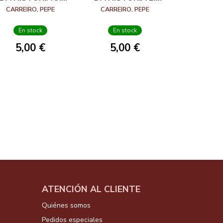
SARMIENTO
MURGUÍA
CARREIRO, PEPE
CARREIRO, PEPE
En stock
En stock
5,00 €
5,00 €
ATENCIÓN AL CLIENTE
Quiénes somos
Pedidos especiales