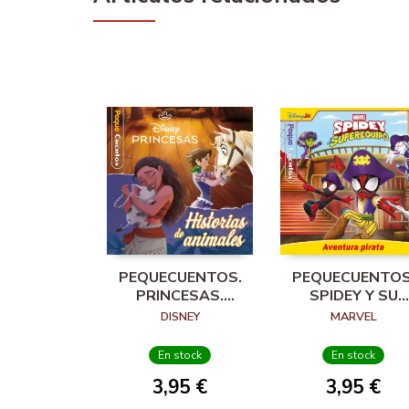
PEQUECUENTOS.
PEQUECUENTOS
PRINCESAS.
SPIDEY Y SU
HISTORIAS DE
SUPEREQUIPO.
DISNEY
MARVEL
ANIMALES
AVENTURA
PIRATA
En stock
En stock
3,95 €
3,95 €