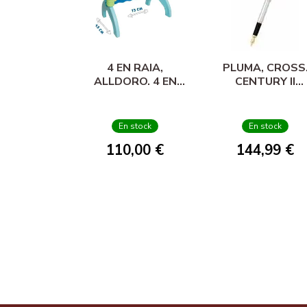
4 EN RAIA,
PLUMA, CROSS
ALLDORO. 4 EN
CENTURY II
RAIA XL
MEDALIST
En stock
En stock
110,00 €
144,99 €