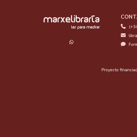
CONT
(+3
libr
Form
Proyecto financiad