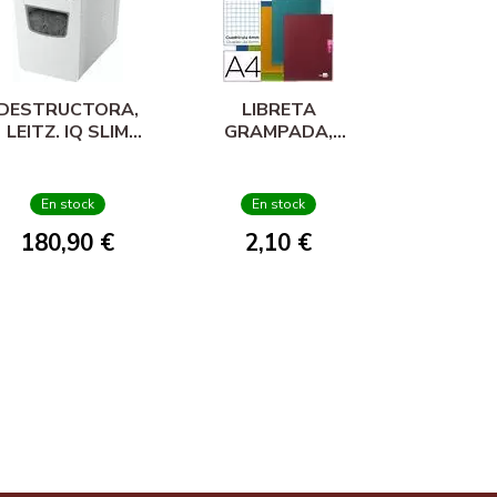
DESTRUCTORA,
LIBRETA
LEITZ. IQ SLIM
GRAMPADA,
HOME OFFICE P4
LIDERPAPEL.
SCRIPTUS, A4, 48
FOLLAS, 90 GR.,
En stock
En stock
CADRICULADA 6
180,90 €
2,10 €
MM.