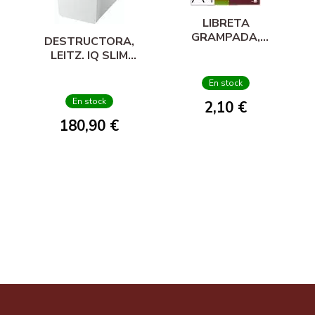
LIBRETA
GRAMPADA,
DESTRUCTORA,
LIDERPAPEL.
LEITZ. IQ SLIM
SCRIPTUS, A4, 48
HOME OFFICE P4
FOLLAS, 90 GR.,
En stock
CADRICULADA 6
En stock
2,10 €
MM.
180,90 €