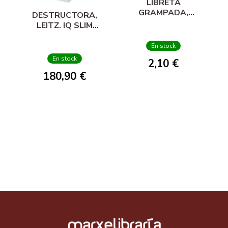
LIBRETA
GRAMPADA,
DESTRUCTORA,
LIDERPAPEL.
LEITZ. IQ SLIM
SCRIPTUS, A4, 48
HOME OFFICE P4
FOLLAS, 90 GR.,
En stock
CADRICULADA 6
En stock
2,10 €
MM.
180,90 €