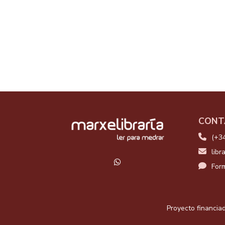
CONT
(+3
libr
Form
Proyecto financiad