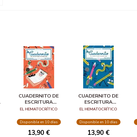
CUADERNITO DE
CUADERNITO DE
ESCRITURA
ESCRITURA
DIVERTIDA, 2
DIVERTIDA
EL HEMATOCRÍTICO
EL HEMATOCRÍTICO
Disponible en 10 días
Disponible en 10 días
13,90 €
13,90 €