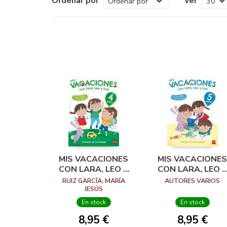
Ordenar por
Ver
MIS VACACIONES
MIS VACACIONES
CON LARA, LEO Y
CON LARA, LEO Y
LUIS. 4 AÑOS
LUIS. 5 AÑOS
RUIZ GARCÍA, MARÍA
AUTORES VARIOS
JESÚS
En stock
En stock
8,95 €
8,95 €