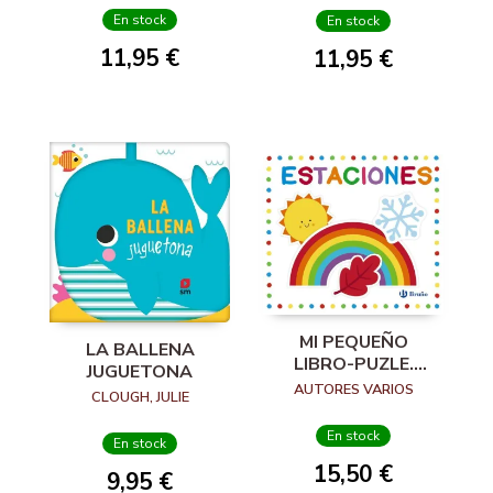
En stock
En stock
11,95 €
11,95 €
MI PEQUEÑO
LA BALLENA
LIBRO-PUZLE.
JUGUETONA
ESTACIONES
AUTORES VARIOS
CLOUGH, JULIE
En stock
En stock
15,50 €
9,95 €