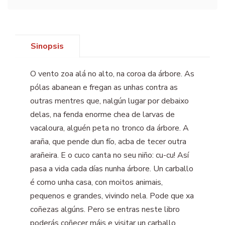
Sinopsis
O vento zoa alá no alto, na coroa da árbore. As
pólas abanean e fregan as unhas contra as
outras mentres que, nalgún lugar por debaixo
delas, na fenda enorme chea de larvas de
vacaloura, alguén peta no tronco da árbore. A
araña, que pende dun fío, acba de tecer outra
arañeira. E o cuco canta no seu niño: cu-cu! Así
pasa a vida cada días nunha árbore. Un carballo
é como unha casa, con moitos animais,
pequenos e grandes, vivindo nela. Pode que xa
coñezas algúns. Pero se entras neste libro
poderás coñecer máis e visitar un carballo