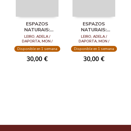
ESPAZOS
ESPAZOS
NATURAIS:
NATURAIS:
PROVINCIA DE
PROVINCIA DA
LEIRO, ADELA /
LEIRO, ADELA /
PONTEVEDRA
CORUÑA
DAPORTA, MON /
DAPORTA, MON /
CAAMAÑO, VICTOR
CAAMAÑO, VICTOR
Disponible en 1 semana
Disponible en 1 semana
30,00 €
30,00 €