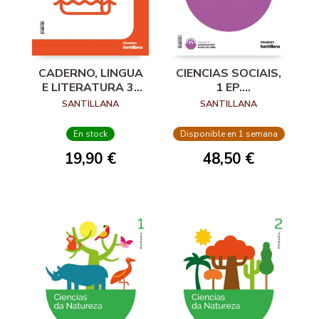
CADERNO, LINGUA
CIENCIAS SOCIAIS,
E LITERATURA 3º
1 EP.
ESO.
CONSTRUINDO
SANTILLANA
SANTILLANA
CONSTRUINDO
NOVOS MUNDOS
MUNDOS
En stock
Disponible en 1 semana
19,90 €
48,50 €