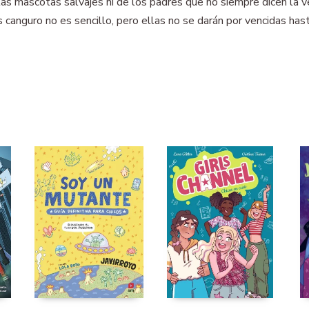
las mascotas salvajes ni de los padres que no siempre dicen la 
 canguro no es sencillo, pero ellas no se darán por vencidas has