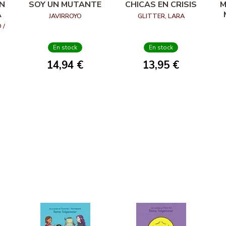
ÓN
SOY UN MUTANTE
CHICAS EN CRISIS
M
A
JAVIRROYO
GLITTER, LARA
 /
En stock
En stock
14,94 €
13,95 €