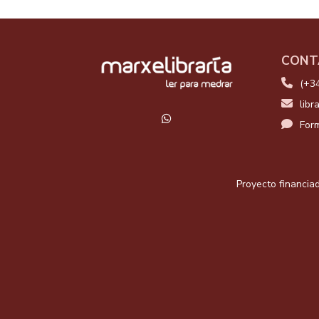
CONT
(+3
libr
Form
Proyecto financiad