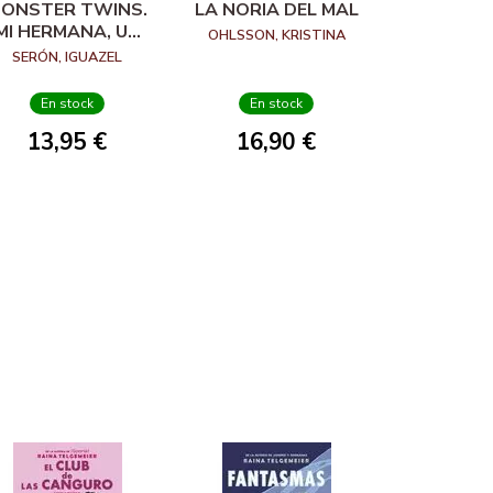
ONSTER TWINS.
LA NORIA DEL MAL
MI HERMANA, UN
OHLSSON, KRISTINA
ZOMBI Y YO
SERÓN, IGUAZEL
En stock
En stock
13,95 €
16,90 €