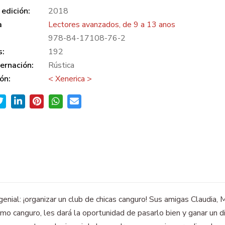
edición:
2018
a
Lectores avanzados, de 9 a 13 anos
978-84-17108-76-2
s:
192
ernación:
Rústica
ón:
< Xenerica >
ea genial: ¡organizar un club de chicas canguro! Sus amigas Claudi
omo canguro, les dará la oportunidad de pasarlo bien y ganar un d