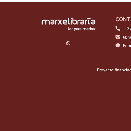
CONT
(+3
libr
Form
Proyecto financiad