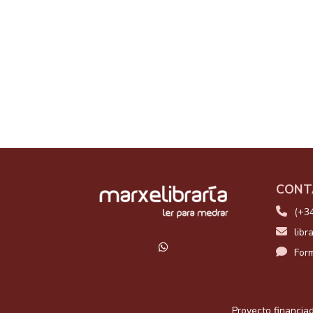
CONT
(+3
libr
Form
Proyecto financiad