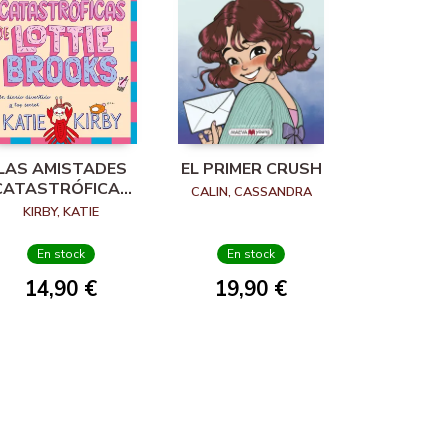
LAS AMISTADES
EL PRIMER CRUSH
CATASTRÓFICAS
CALIN, CASSANDRA
DE LOTTIE
KIRBY, KATIE
BROOKS
En stock
En stock
14,90 €
19,90 €