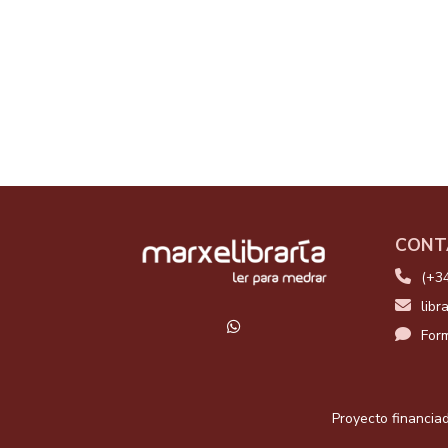
CONT
(+3
libr
Form
Proyecto financiad