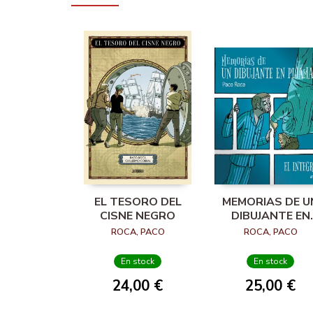
EL TESORO DEL
MEMORIAS DE U
CISNE NEGRO
DIBUJANTE EN
PIJAMA. EL
ROCA, PACO
ROCA, PACO
INTEGRAL
En stock
En stock
24,00 €
25,00 €