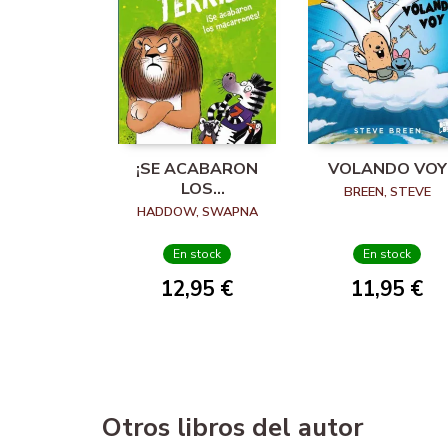
¡SE ACABARON
VOLANDO VOY
LOS
BREEN, STEVE
MACARRONES!
HADDOW, SWAPNA
En stock
En stock
12,95 €
11,95 €
Otros libros del autor