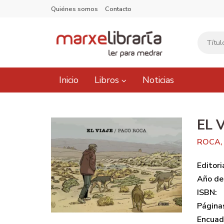
Quiénes somos
Contacto
Inicio
Libros
Noticias
EL 
ROCA,
Editori
Año de 
ISBN:
Página
Encuad