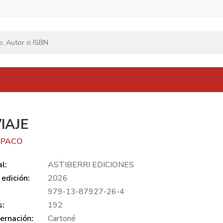
VIAJE
 PACO
al:
ASTIBERRI EDICIONES
edición:
2026
979-13-87927-26-4
s:
192
ernación:
Cartoné