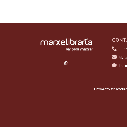
CONT
(+3
libr
Form
Proyecto financiad