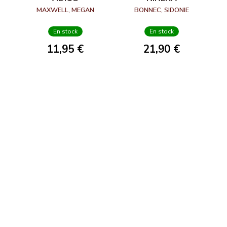
MAXWELL, MEGAN
BONNEC, SIDONIE
En stock
En stock
11,95 €
21,90 €