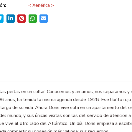
ón:
< Xenérica >
 las perlas en un collar. Conocemos y amamos, nos separamos y n
96 años, ha tenido la misma agenda desde 1928. Ese librito rojo c
o largo de su vida. Ahora Doris vive sola en un apartamento de
l mundo, y sus únicas visitas son las del servicio de atención a l
ue vive al otro lado del Atlántico. Un día, Doris empieza a escrib
eda compartir su posesión más valiosa: sus recuerdos.