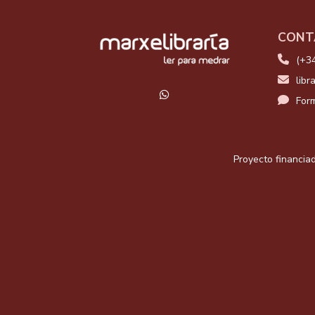
CONT
(+3
libr
Form
Proyecto financiad