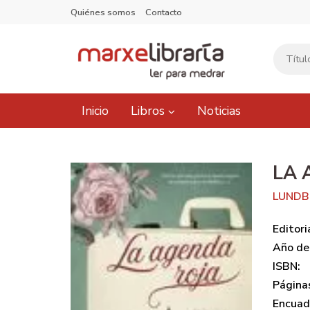
Quiénes somos
Contacto
Inicio
Libros
Noticias
LA 
LUNDB
Editori
Año de 
ISBN:
Página
Encuad