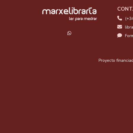
CONT
(+3
libr
Form
Proyecto financiad