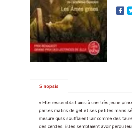
Sinopsis
« Elle ressemblait ainsi à une très jeune pri
par les matins de gel et ses petites mains sé
mesure quils soufflaient lair comme des taur
des cercles. Elles semblaient avoir perdu leur