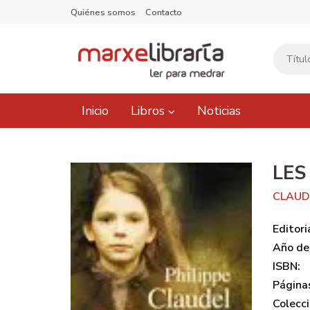
Quiénes somos
Contacto
Inicio
Libros
Noticias
LES
CLAUDE
Editori
Año de 
ISBN:
Página
Colecci