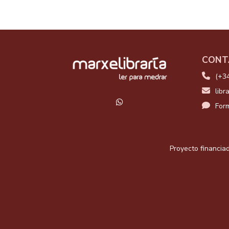
CONT
(+3
libr
Form
Proyecto financiad