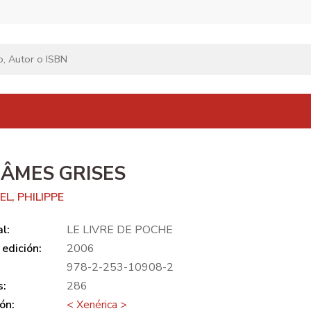
 ÂMES GRISES
L, PHILIPPE
al:
LE LIVRE DE POCHE
edición:
2006
978-2-253-10908-2
s:
286
ón:
< Xenérica >