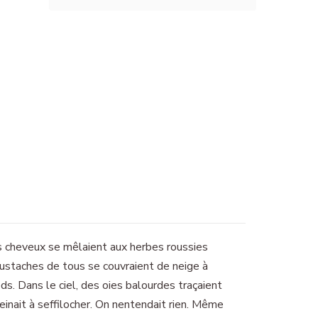
es cheveux se mêlaient aux herbes roussies
 moustaches de tous se couvraient de neige à
eds. Dans le ciel, des oies balourdes traçaient
inait à seffilocher. On nentendait rien. Même