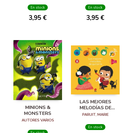
En stock
En stock
3,95 €
3,95 €
LAS MEJORES
MINIONS &
MELODÍAS DE
MONSTERS
GUITARRA
PARUIT, MARIE
AUTORES VARIOS
En stock
En stock