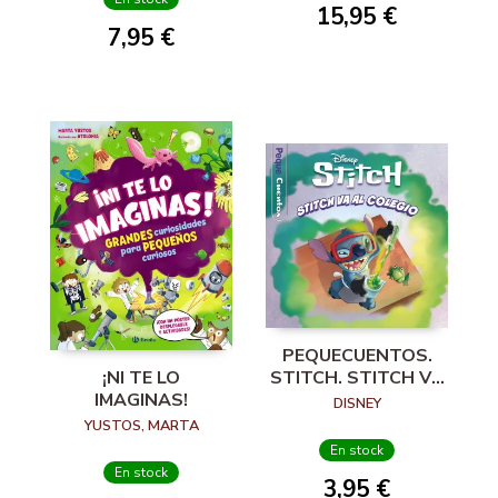
15,95 €
7,95 €
PEQUECUENTOS.
STITCH. STITCH VA
¡NI TE LO
AL COLEGIO
IMAGINAS!
DISNEY
YUSTOS, MARTA
En stock
En stock
3,95 €