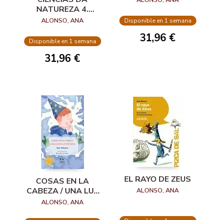
ALONSO, ANA
MUNDO
NATUREZA 4.
OPERACIÓN
ALONSO, ANA
Disponible en 1 semana
MUNDO
31,96 €
Disponible en 1 semana
31,96 €
EL RAYO DE ZEUS
COSAS EN LA
CABEZA / UNA LUZ
ALONSO, ANA
EN LA VENTANA
ALONSO, ANA