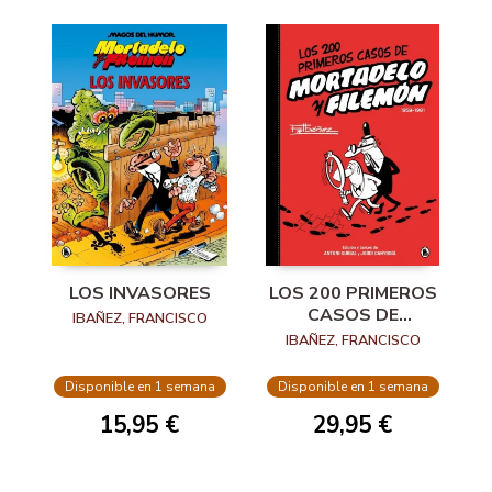
LOS INVASORES
LOS 200 PRIMEROS
CASOS DE
IBAÑEZ, FRANCISCO
MORTADELO Y
IBAÑEZ, FRANCISCO
FILEMÓN
Disponible en 1 semana
Disponible en 1 semana
15,95 €
29,95 €