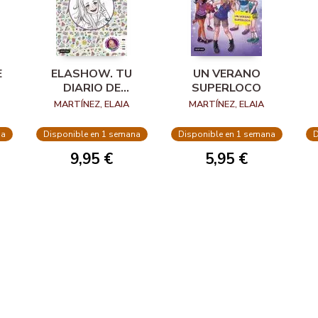
E
ELASHOW. TU
UN VERANO
DIARIO DE
SUPERLOCO
CREATIVIDAD
MARTÍNEZ, ELAIA
MARTÍNEZ, ELAIA
na
Disponible en 1 semana
Disponible en 1 semana
D
9,95 €
5,95 €