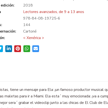
edición:
2018
a
Lectores avanzados, de 9 a 13 anos
978-84-08-19725-6
s:
144
ernación:
Cartoné
ón:
< Xenérica >
tas, tiene un mensaje para Ela: ¡un famoso productor musical qui
las maletas para ir a Miami. Ela esta´ muy emocionada: ¡va a cum
ejor sera´ grabar el videoclip junto a las chicas de El Club de El