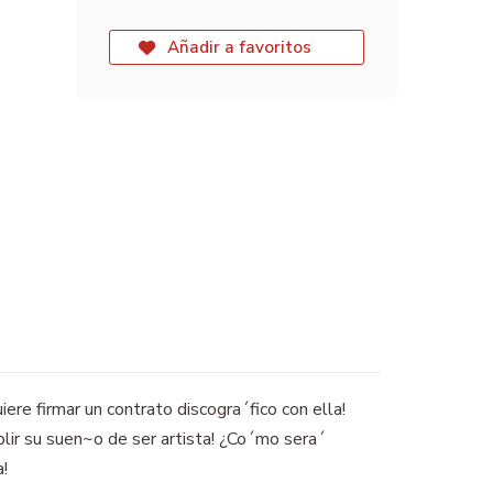
Añadir a favoritos
ere firmar un contrato discogra´fico con ella!
plir su suen~o de ser artista! ¿Co´mo sera´
a!