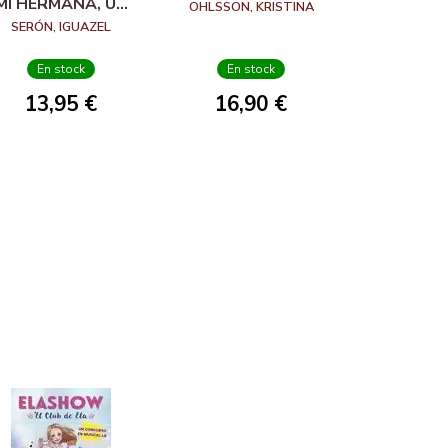
MI HERMANA, UN
OHLSSON, KRISTINA
ZOMBI Y YO
SERÓN, IGUAZEL
En stock
En stock
13,95 €
16,90 €