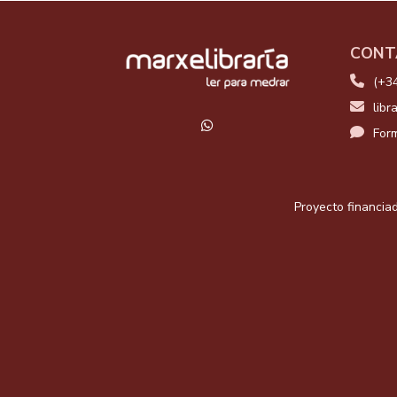
CONT
(+3
libr
Form
Proyecto financiad