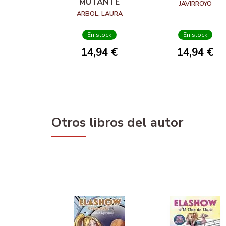
MUTANTE
JAVIRROYO
ARBOL, LAURA
En stock
En stock
14,94 €
14,94 €
Otros libros del autor