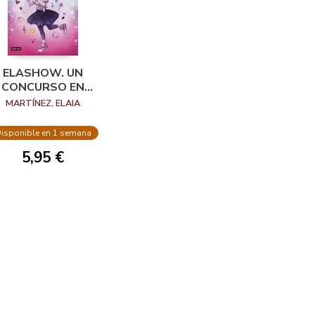
ELASHOW. UN
CONCURSO EN
MUSICAL.LY
MARTÍNEZ, ELAIA
isponible en 1 semana
5,95 €